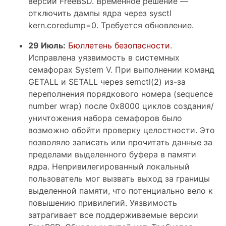
версии FreeBSD. Временное решение —
отключить дампы ядра через sysctl
kern.coredump=0. Требуется обновление.
29 Июль:
Бюллетень безопасности
.
Исправлена уязвимость в системных
семафорах System V. При выполнении команд
GETALL и SETALL через semctl(2) из-за
переполнения порядкового номера (sequence
number wrap) после 0x8000 циклов создания/
уничтожения набора семафоров было
возможно обойти проверку целостности. Это
позволяло записать или прочитать данные за
пределами выделенного буфера в памяти
ядра. Непривилегированный локальный
пользователь мог вызвать выход за границы
выделенной памяти, что потенциально вело к
повышению привилегий. Уязвимость
затрагивает все поддерживаемые версии