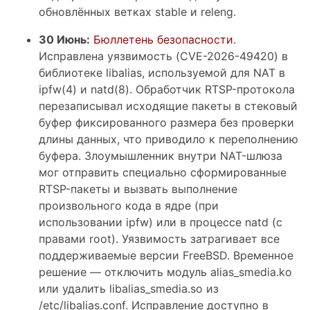
обновлённых ветках stable и releng.
30 Июнь:
Бюллетень безопасности
.
Исправлена уязвимость (CVE-2026-49420) в
библиотеке libalias, используемой для NAT в
ipfw(4) и natd(8). Обработчик RTSP-протокола
перезаписывал исходящие пакеты в стековый
буфер фиксированного размера без проверки
длины данных, что приводило к переполнению
буфера. Злоумышленник внутри NAT-шлюза
мог отправить специально сформированные
RTSP-пакеты и вызвать выполнение
произвольного кода в ядре (при
использовании ipfw) или в процессе natd (с
правами root). Уязвимость затрагивает все
поддерживаемые версии FreeBSD. Временное
решение — отключить модуль alias_smedia.ko
или удалить libalias_smedia.so из
/etc/libalias.conf. Исправление доступно в