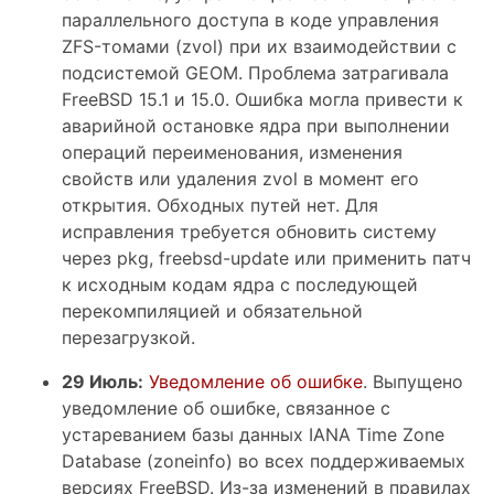
параллельного доступа в коде управления
ZFS-томами (zvol) при их взаимодействии с
подсистемой GEOM. Проблема затрагивала
FreeBSD 15.1 и 15.0. Ошибка могла привести к
аварийной остановке ядра при выполнении
операций переименования, изменения
свойств или удаления zvol в момент его
открытия. Обходных путей нет. Для
исправления требуется обновить систему
через pkg, freebsd-update или применить патч
к исходным кодам ядра с последующей
перекомпиляцией и обязательной
перезагрузкой.
29 Июль:
Уведомление об ошибке
. Выпущено
уведомление об ошибке, связанное с
устареванием базы данных IANA Time Zone
Database (zoneinfo) во всех поддерживаемых
версиях FreeBSD. Из-за изменений в правилах