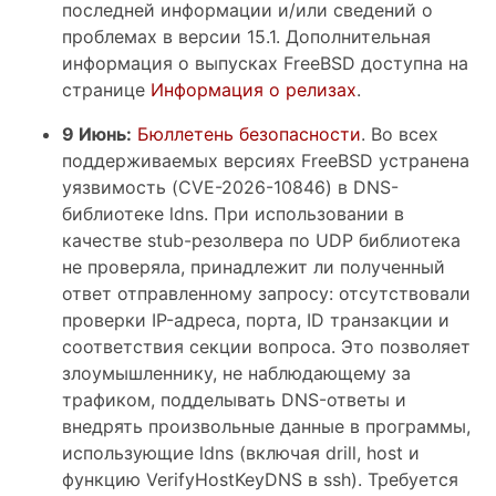
последней информации и/или сведений о
проблемах в версии 15.1. Дополнительная
информация о выпусках FreeBSD доступна на
странице
Информация о релизах
.
9 Июнь:
Бюллетень безопасности
. Во всех
поддерживаемых версиях FreeBSD устранена
уязвимость (CVE-2026-10846) в DNS-
библиотеке ldns. При использовании в
качестве stub-резолвера по UDP библиотека
не проверяла, принадлежит ли полученный
ответ отправленному запросу: отсутствовали
проверки IP-адреса, порта, ID транзакции и
соответствия секции вопроса. Это позволяет
злоумышленнику, не наблюдающему за
трафиком, подделывать DNS-ответы и
внедрять произвольные данные в программы,
использующие ldns (включая drill, host и
функцию VerifyHostKeyDNS в ssh). Требуется