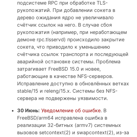
подсистеме RPC при обработке TLS-
рукопожатий. При добавлении сокета в
дерево ожидания ядро не увеличивало
счётчик ссылок на него. В случае сбоя
рукопожатия (например, при неработающем
демоне rpc.tlsservd) происходило закрытие
сокета, что приводило к уменьшению
счётчика ссылок транспорта и последующей
аварийной остановке системы. Проблема
затрагивает FreeBSD 15.0 и новее,
работающие в качестве NFS-серверов.
Исправление доступно в обновлённых ветках
stable/15 и releng/15.x. Системы без NFS-
сервера не подвержены уязвимости.
30 Июнь:
Уведомление об ошибке
. В
FreeBSD/arm64 исправлена ошибка в
реализации 32-битных (armv7) системных
вызовов setcontext(2) и swapcontext(2), из-за