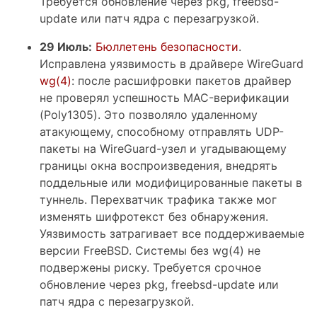
Требуется обновление через pkg, freebsd-
update или патч ядра с перезагрузкой.
29 Июль:
Бюллетень безопасности
.
Исправлена уязвимость в драйвере WireGuard
wg(4)
: после расшифровки пакетов драйвер
не проверял успешность MAC-верификации
(Poly1305). Это позволяло удаленному
атакующему, способному отправлять UDP-
пакеты на WireGuard-узел и угадывающему
границы окна воспроизведения, внедрять
поддельные или модифицированные пакеты в
туннель. Перехватчик трафика также мог
изменять шифротекст без обнаружения.
Уязвимость затрагивает все поддерживаемые
версии FreeBSD. Системы без wg(4) не
подвержены риску. Требуется срочное
обновление через pkg, freebsd-update или
патч ядра с перезагрузкой.