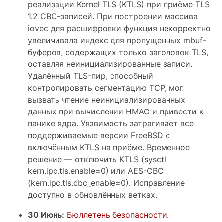
реализации Kernel TLS (KTLS) при приёме TLS
1.2 CBC-записей. При построении массива
iovec для расшифровки функция некорректно
увеличивала индекс для пропущенных mbuf-
буферов, содержащих только заголовок TLS,
оставляя неинициализированные записи.
Удалённый TLS-пир, способный
контролировать сегментацию TCP, мог
вызвать чтение неинициализированных
данных при вычислении HMAC и привести к
панике ядра. Уязвимость затрагивает все
поддерживаемые версии FreeBSD с
включённым KTLS на приёме. Временное
решение — отключить KTLS (sysctl
kern.ipc.tls.enable=0) или AES-CBC
(kern.ipc.tls.cbc_enable=0). Исправление
доступно в обновлённых ветках.
30 Июнь:
Бюллетень безопасности
.