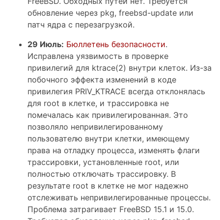
FreeBSD. Обходных путей нет. Требуется
обновление через pkg, freebsd-update или
патч ядра с перезагрузкой.
29 Июль:
Бюллетень безопасности
.
Исправлена уязвимость в проверке
привилегий для ktrace(2) внутри клеток. Из-за
побочного эффекта изменений в коде
привилегия PRIV_KTRACE всегда отклонялась
для root в клетке, и трассировка не
помечалась как привилегированная. Это
позволяло непривилегированному
пользователю внутри клетки, имеющему
права на отладку процесса, изменять флаги
трассировки, установленные root, или
полностью отключать трассировку. В
результате root в клетке не мог надежно
отслеживать непривилегированные процессы.
Проблема затрагивает FreeBSD 15.1 и 15.0.