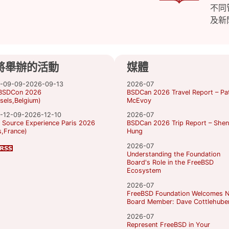
不同
及新
將舉辦的活動
媒體
-09-09-2026-09-13
2026-07
BSDCon 2026
BSDCan 2026 Travel Report – Pat
sels,Belgium)
McEvoy
-12-09-2026-12-10
2026-07
 Source Experience Paris 2026
BSDCan 2026 Trip Report – Shen
s,France)
Hung
2026-07
Understanding the Foundation
Board's Role in the FreeBSD
Ecosystem
2026-07
FreeBSD Foundation Welcomes 
Board Member: Dave Cottlehube
2026-07
Represent FreeBSD in Your