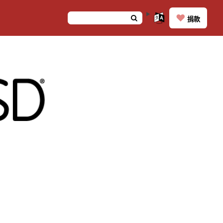
❤️
捐款