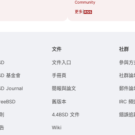
Community
更多
|
文件
社群
SD
文件入口
參與方
BSD 基金會
手冊頁
社群論
SD Journal
簡報與論文
郵件論
reeBSD
舊版本
IRC 頻
則
4.4BSD 文件
錯誤追
告
Wiki