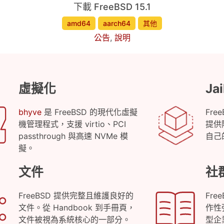
下載 FreeBSD 15.1
amd64
aarch64
其他
公告
,
說明
虛擬化
Jai
bhyve
是 FreeBSD 的現代化虛擬
Fre
機管理程式，支援 virtio、PCI
提供
passthrough 與高速 NVMe 模
自己
擬。
文件
社
FreeBSD 提供完整且維護良好的
Fr
文件。從 Handbook 到手冊頁，
作性
文件被視為系統核心的一部分。
型企