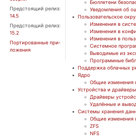
Бюллетени безопа
Пред­сто­я­щий ре­лиз:
Уведомления об о
14.5
Пользовательское окр
Изменения в сист
Пред­сто­я­щий ре­лиз:
Изменения в конф
15.2
Изменения в поль
Пор­ти­ро­ван­ные при­
Системное програ
ло­же­ния
Выводимые из экс
Программные библ
Поддержка облачных р
Ядро
Общие изменения 
Устройства и драйверы
Драйверы устройс
Удалённые и выво
Системы хранения дан
Общие изменения 
ZFS
NFS