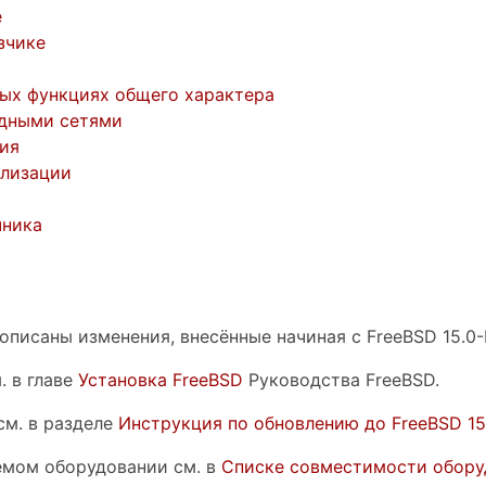
е
зчике
вых функциях общего характера
одными сетями
ия
лизации
чника
описаны изменения, внесённые начиная с FreeBSD 15.0
. в главе
Установка FreeBSD
Руководства FreeBSD.
см. в разделе
Инструкция по обновлению до FreeBSD 15
мом оборудовании см. в
Списке совместимости оборуд