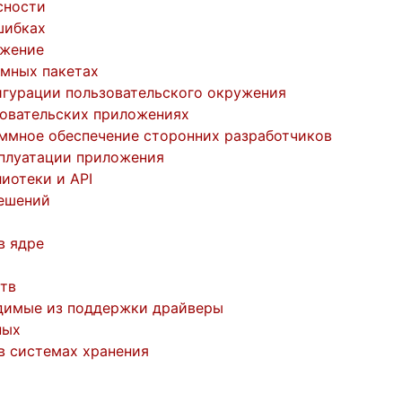
сности
шибках
ужение
емных пакетах
игурации пользовательского окружения
зовательских приложениях
ммное обеспечение сторонних разработчиков
плуатации приложения
иотеки и API
ешений
в ядре
тв
димые из поддержки драйверы
ных
в системах хранения