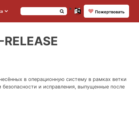
❤️
ка
По­жерт­во­вать
1-RELEASE
внесённых в операционную систему в рамках ветки
 безопасности и исправления, выпущенные после