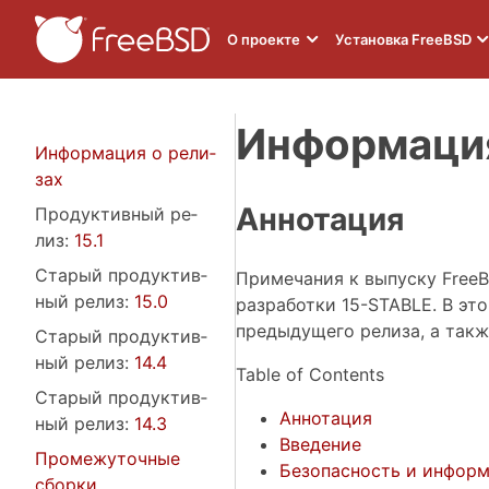
О проекте
Установка FreeBSD
Информация
Ин­фор­ма­ция о ре­ли­
зах
Аннотация
Про­дук­тив­ный ре­
лиз:
15.1
Ста­рый про­дук­тив­
Примечания к выпуску FreeB
ный ре­лиз:
15.0
разработки 15-STABLE. В э
предыдущего релиза, а такж
Ста­рый про­дук­тив­
ный ре­лиз:
14.4
Table of Contents
Ста­рый про­дук­тив­
Аннотация
ный ре­лиз:
14.3
Введение
Про­ме­жу­точ­ные
Безопасность и информ
сбор­ки