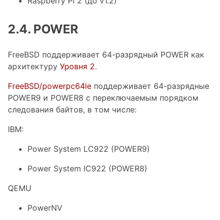
Raspberry Pi 2 (до v1.2)
2.4. POWER
FreeBSD поддерживает 64-разрядный POWER как
архитектуру
Уровня 2
.
FreeBSD/powerpc64le
поддерживает 64-разрядные
POWER9 и POWER8 с переключаемым порядком
следования байтов, в том числе:
IBM:
Power System LC922 (POWER9)
Power System IC922 (POWER8)
QEMU
PowerNV