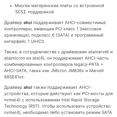
Многие материнские платы со встроенной
поддержкой
SCSI
Драйвер
ahci
поддерживает AHCI-совместимые
контроллеры, имеющие PCI класс 1 (массовое
хранилище), подкласс 6 (SATA) и программный
интерфейс 1 (AHCI).
Также, в сотрудничестве с драйверами atamarvell и
atajmicron из ata(4), он поддерживает AHCI-часть
комбинированных контроллеров legacy-PATA +
AHCI-SATA, таких как JMicron JMB36x и Marvell
88SE61xx.
Драйвер
ahci
также поддерживает AHCI-
устройства, которые действуют как PCI-мосты для
nvme(4) с использованием Intel Rapid Storage
Technology (RST). Чтобы использовать устройство
nvme(4), необходимо либо установить режим SATA