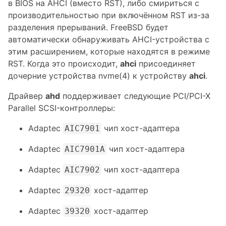
в BIOS на AHCI (вместо RST), либо смириться с
производительностью при включённом RST из-за
разделения прерываний. FreeBSD будет
автоматически обнаруживать AHCI-устройства с
этим расширением, которые находятся в режиме
RST. Когда это происходит,
ahci
присоединяет
дочерние устройства nvme(4) к устройству
ahci
.
Драйвер
ahd
поддерживает следующие PCI/PCI-X
Parallel SCSI-контроллеры:
Adaptec
чип хост-адаптера
AIC7901
Adaptec
чип хост-адаптера
AIC7901A
Adaptec
чип хост-адаптера
AIC7902
Adaptec
хост-адаптер
29320
Adaptec
хост-адаптер
39320