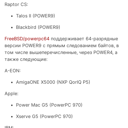
Raptor CS:
Talos II (POWER9)
Blackbird (POWER9)
FreeBSD/powerpc64
поддерживает 64-разрядные
версии POWER9 с прямым следованием байтов, в
том числе вышеперечисленные, через POWER4, а
также следующие:
A-EON:
AmigaONE X5000 (NXP QorIQ P5)
Apple:
Power Mac G5 (PowerPC 970)
Xserve G5 (PowerPC 970)
IBM: