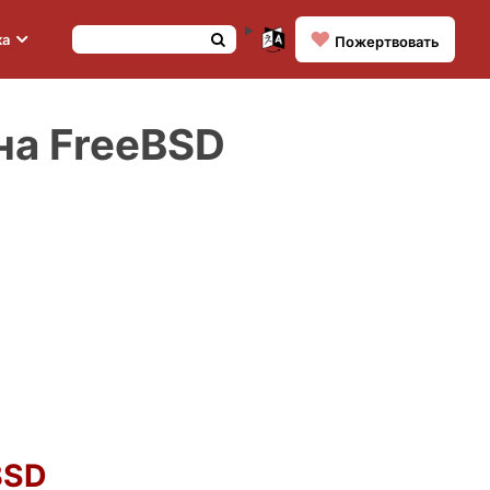
❤️
ка
По­жерт­во­вать
на FreeBSD
BSD