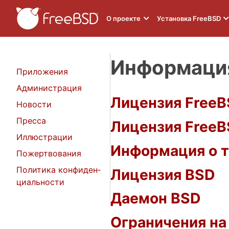
О проекте
Установка FreeBSD
Информация
При­ло­же­ния
Ад­ми­ни­стра­ция
Лицензия Free
Но­во­сти
Прес­са
Лицензия FreeB
Ил­люс­тра­ции
Информация о т
По­жертво­ва­ния
Политика кон­фи­ден­
Лицензия BSD
ци­аль­нос­ти
Даемон BSD
Ограничения на