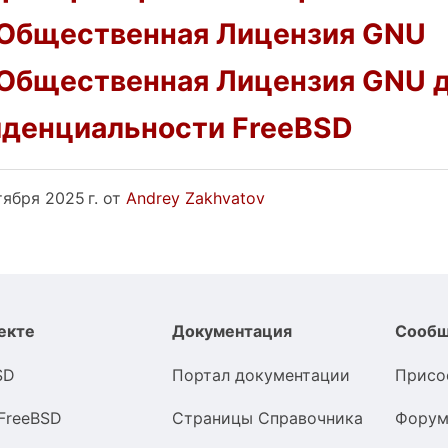
 Общественная Лицензия GNU
Общественная Лицензия GNU д
иденциальности FreeBSD
тября 2025 г. от
Andrey Zakhvatov
екте
Документация
Сообщ
SD
Портал документации
Присо
FreeBSD
Страницы Справочника
Форум